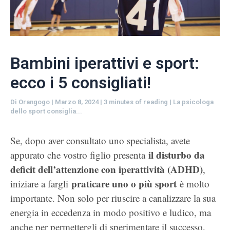
Bambini iperattivi e sport:
ecco i 5 consigliati!
Di
Orangogo
|
Marzo 8, 2024
|
3 minutes of reading
|
La psicologa
dello sport consiglia...
Se, dopo aver consultato uno specialista, avete
il disturbo da
appurato che vostro figlio presenta
deficit dell’attenzione con iperattività (ADHD)
,
praticare uno o più sport
iniziare a fargli
è molto
importante. Non solo per riuscire a canalizzare la sua
energia in eccedenza in modo positivo e ludico, ma
anche per permettergli di sperimentare il successo,