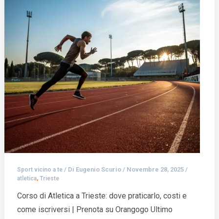
/ Di
Eugenio Scurio
/
Novembre 28, 2025
/
Sport vicino a te
,
atletica
Trieste
Corso di Atletica a Trieste: dove praticarlo, costi e
come iscriversi | Prenota su Orangogo Ultimo