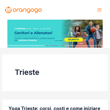
Vai
al
Mai
contenuto
Men
Trieste
Yoga Trieste: corsi, costi e come iniziare