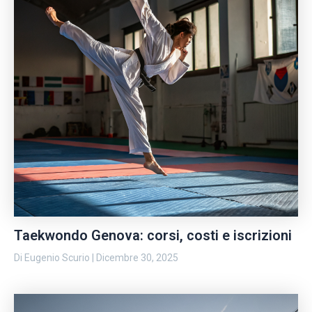
Taekwondo Genova: corsi, costi e iscrizioni
Di
Eugenio Scurio
|
Dicembre 30, 2025