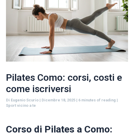
Pilates Como: corsi, costi e
come iscriversi
Di
Eugenio Scurio
|
Dicembre 18, 2025
|
6 minutes of reading
|
Sport vicino a te
Corso di Pilates a Como: