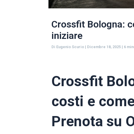
Crossfit Bologna: c
iniziare
Di
Eugenio Scurio
|
Dicembre 18, 2025
|
6 min
Crossfit Bol
costi e come 
Prenota su 