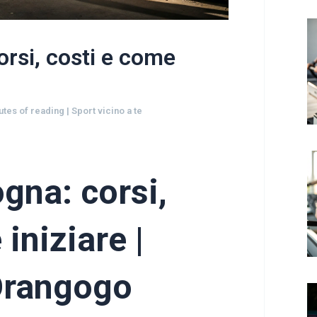
orsi, costi e come
utes of reading
|
Sport vicino a te
ogna: corsi,
iniziare |
Orangogo