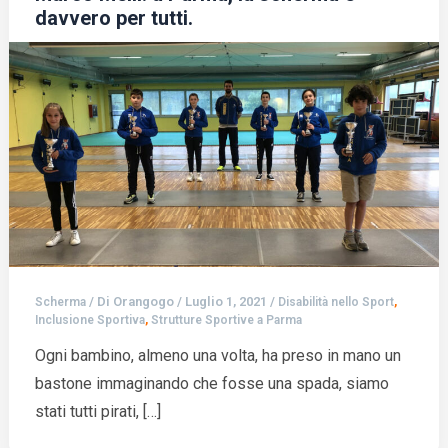
davvero per tutti.
/ Di
Orangogo
/
Luglio 1, 2021
/
,
Scherma
Disabilità nello Sport
,
Inclusione Sportiva
Strutture Sportive a Parma
Ogni bambino, almeno una volta, ha preso in mano un
bastone immaginando che fosse una spada, siamo
stati tutti pirati, […]