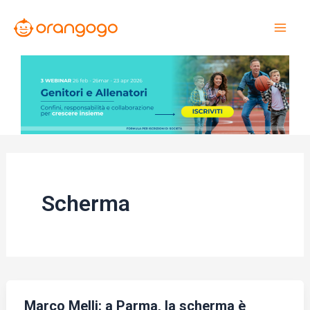
Vai
al
Mai
contenuto
Men
Scherma
Marco Melli: a Parma, la scherma è