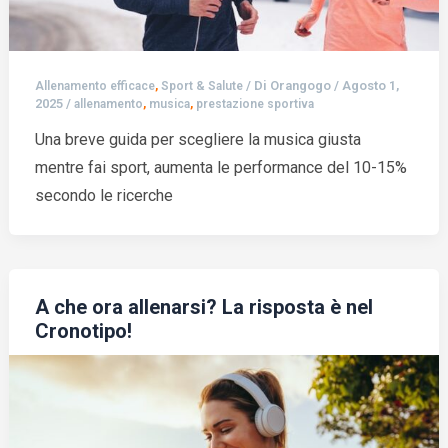
,
/ Di
Orangogo
/
Agosto 1,
Allenamento efficace
Sport & Salute
2025
/
,
,
allenamento
musica
prestazione sportiva
Una breve guida per scegliere la musica giusta
mentre fai sport, aumenta le performance del 10-15%
secondo le ricerche
A che ora allenarsi? La risposta è nel
Cronotipo!