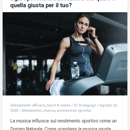
quella giusta per il tuo?
,
/ Di
Orangogo
/
Agosto 22,
Allenamento efficace
Sport & Salute
2025
/
,
,
allenamento
musica
prestazione sportiva
La musica influisce sul rendimento sportivo come un
Doping Naturale. Come scegliere la musica giusta,