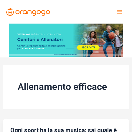
Vai
al
Mai
contenuto
Men
Allenamento efficace
Ogni sport ha la sua musica: sai quale è