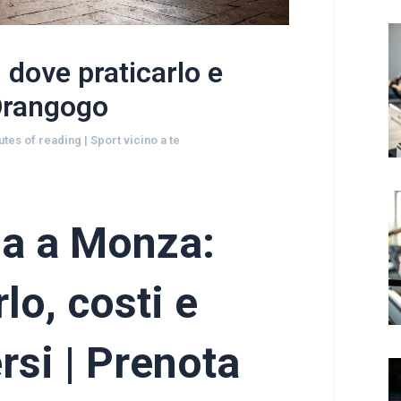
dove praticarlo e
 Orangogo
utes of reading
|
Sport vicino a te
ga a Monza:
lo, costi e
rsi | Prenota