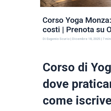
Corso Yoga Monza: 
costi | Prenota su
Di
Eugenio Scurio
|
Dicembre 18, 2025
|
7 min
Corso di Yo
dove praticar
come iscrive