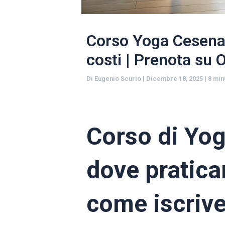
Corso Yoga Cesena:
costi | Prenota su
Di
Eugenio Scurio
|
Dicembre 18, 2025
|
8 min
Corso di Yog
dove praticar
come iscrive