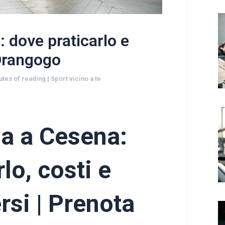
 dove praticarlo e
 Orangogo
utes of reading
|
Sport vicino a te
a a Cesena:
lo, costi e
rsi | Prenota