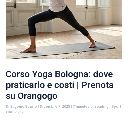
Corso Yoga Bologna: dove
praticarlo e costi | Prenota
su Orangogo
Di
Eugenio Scurio
|
Dicembre 7, 2025
|
7 minutes of reading
|
Sport
vicino a te