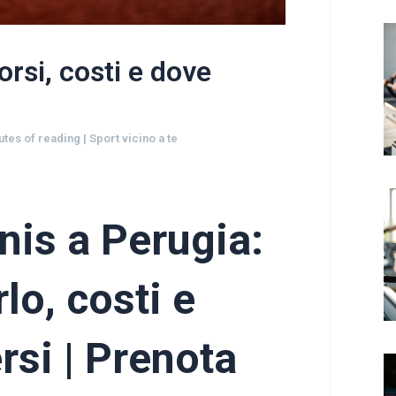
orsi, costi e dove
utes of reading
|
Sport vicino a te
nis a Perugia:
lo, costi e
rsi | Prenota