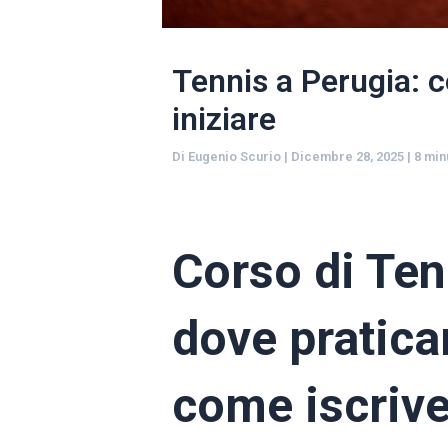
Tennis a Perugia: c
iniziare
Di
Eugenio Scurio
|
Dicembre 28, 2025
|
8 min
Corso di Ten
dove praticar
come iscrive