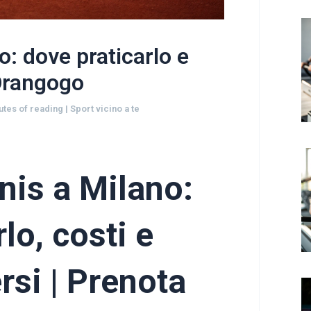
: dove praticarlo e
 Orangogo
utes of reading
|
Sport vicino a te
nis a Milano:
lo, costi e
rsi | Prenota