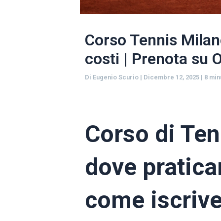
Corso Tennis Milano
costi | Prenota su
Di
Eugenio Scurio
|
Dicembre 12, 2025
|
8 min
Corso di Ten
dove praticar
come iscrive