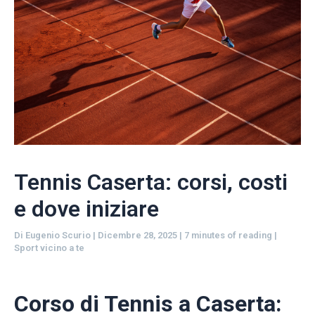
Tennis Caserta: corsi, costi
e dove iniziare
Di
Eugenio Scurio
|
Dicembre 28, 2025
|
7 minutes of reading
|
Sport vicino a te
Corso di Tennis a Caserta: