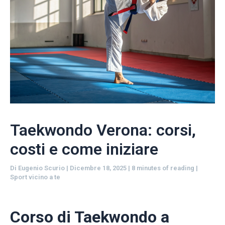
Taekwondo Verona: corsi,
costi e come iniziare
Di
Eugenio Scurio
|
Dicembre 18, 2025
|
8 minutes of reading
|
Sport vicino a te
Corso di Taekwondo a