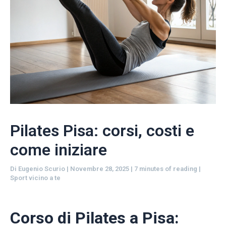
Pilates Pisa: corsi, costi e
come iniziare
Di
Eugenio Scurio
|
Novembre 28, 2025
|
7 minutes of reading
|
Sport vicino a te
Corso di Pilates a Pisa: