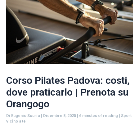
Corso Pilates Padova: costi,
dove praticarlo | Prenota su
Orangogo
Di
Eugenio Scurio
|
Dicembre 8, 2025
|
6 minutes of reading
|
Sport
vicino a te