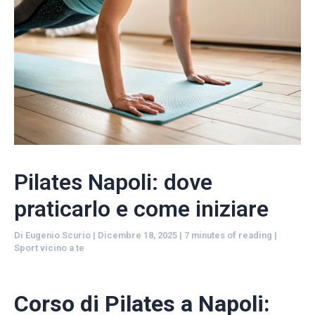
Pilates Napoli: dove
praticarlo e come iniziare
Di
Eugenio Scurio
|
Dicembre 18, 2025
|
7 minutes of reading
|
Sport vicino a te
Corso di Pilates a Napoli: