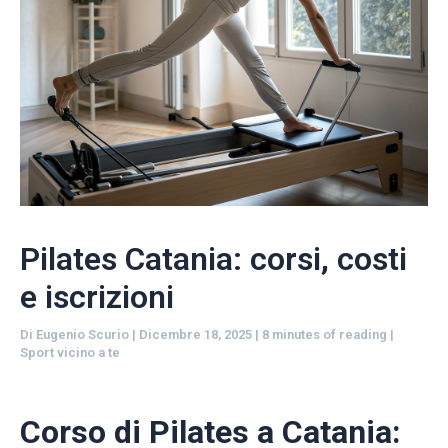
Pilates Catania: corsi, costi
e iscrizioni
Di
Eugenio Scurio
|
Dicembre 18, 2025
|
8 minutes of reading
|
Sport vicino a te
Corso di Pilates a Catania: