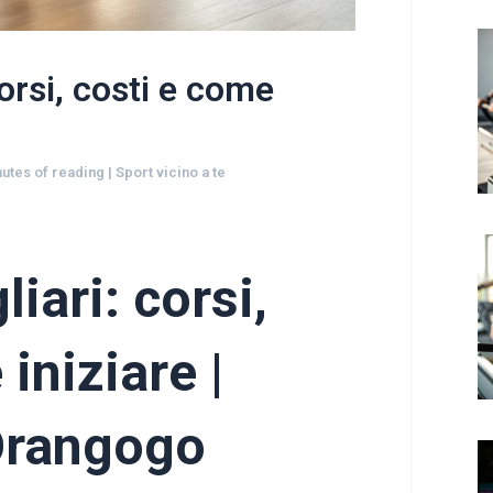
corsi, costi e come
nutes of reading
|
Sport vicino a te
liari: corsi,
iniziare |
Orangogo