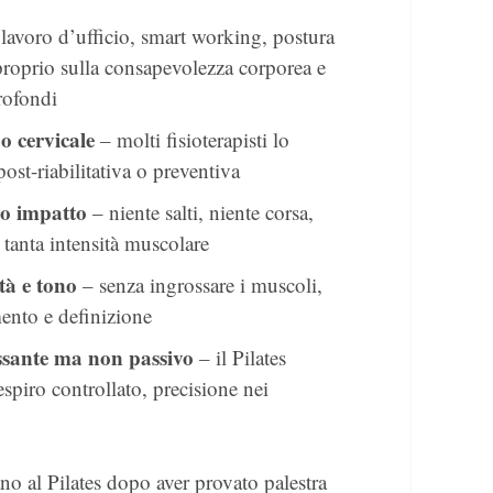
lavoro d’ufficio, smart working, postura
a proprio sulla consapevolezza corporea e
rofondi
o cervicale
– molti fisioterapisti lo
ost-riabilitativa o preventiva
so impatto
– niente salti, niente corsa,
a tanta intensità muscolare
ità e tono
– senza ingrossare i muscoli,
ento e definizione
assante ma non passivo
– il Pilates
espiro controllato, precisione nei
no al Pilates dopo aver provato palestra