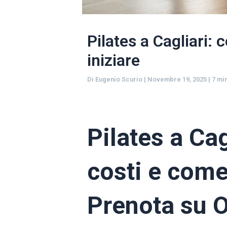
Pilates a Cagliari: 
iniziare
Di
Eugenio Scurio
|
Novembre 19, 2025
|
7 mi
Pilates a Cag
costi e come 
Prenota su 