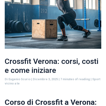
Crossfit Verona: corsi, costi
e come iniziare
Di
Eugenio Scurio
|
Dicembre 3, 2025
|
7 minutes of reading
|
Sport
vicino a te
Corso di Crossfit a Verona: