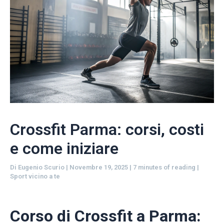
Crossfit Parma: corsi, costi
e come iniziare
Di
Eugenio Scurio
|
Novembre 19, 2025
|
7 minutes of reading
|
Sport vicino a te
Corso di Crossfit a Parma: