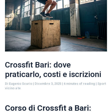
Crossfit Bari: dove
praticarlo, costi e iscrizioni
Di
Eugenio Scurio
|
Dicembre 3, 2025
|
6 minutes of reading
|
Sport
vicino a te
Corso di Crossfit a Bari: