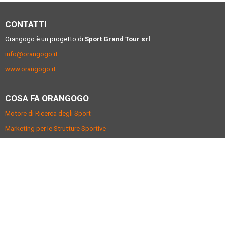
CONTATTI
Orangogo è un progetto di
Sport Grand Tour srl
info@orangogo.it
www.orangogo.it
COSA FA ORANGOGO
Motore di Ricerca degli Sport
Marketing per le Strutture Sportive
Gestionale per le Associazioni Sportive
Privacy policy
Termini e condizioni