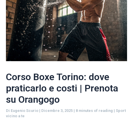
Corso Boxe Torino: dove
praticarlo e costi | Prenota
su Orangogo
Di
Eugenio Scurio
|
Dicembre 3, 2025
|
8 minutes of reading
|
Sport
vicino a te