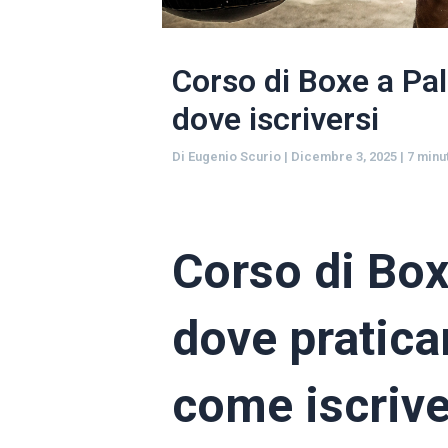
Corso di Boxe a Pal
dove iscriversi
Di
Eugenio Scurio
|
Dicembre 3, 2025
|
7 minu
Corso di Box
dove praticar
come iscrive