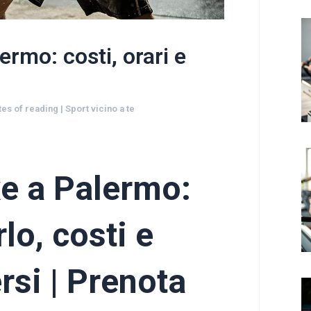
ermo: costi, orari e
tes of reading
|
Sport vicino a te
e a Palermo:
lo, costi e
rsi | Prenota