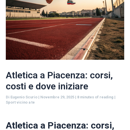
Atletica a Piacenza: corsi,
costi e dove iniziare
Di
Eugenio Scurio
|
Novembre 29, 2025
|
8 minutes of reading
|
Sport vicino a te
Atletica a Piacenza: corsi,