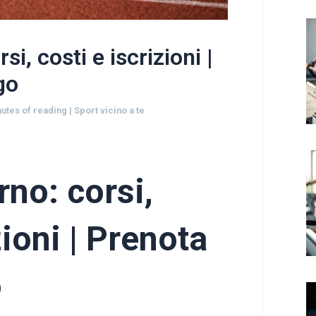
si, costi e iscrizioni |
go
nutes of reading
|
Sport vicino a te
rno: corsi,
zioni | Prenota
o