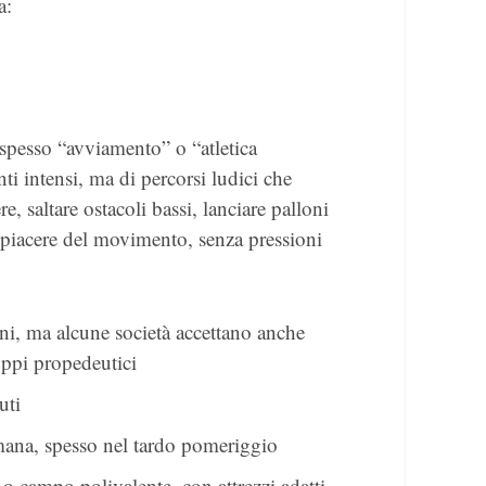
a:
a spesso “avviamento” o “atletica
nti intensi, ma di percorsi ludici che
, saltare ostacoli bassi, lanciare palloni
l piacere del movimento, senza pressioni
ni, ma alcune società accettano anche
uppi propedeutici
uti
imana, spesso nel tardo pomeriggio
 o campo polivalente, con attrezzi adatti