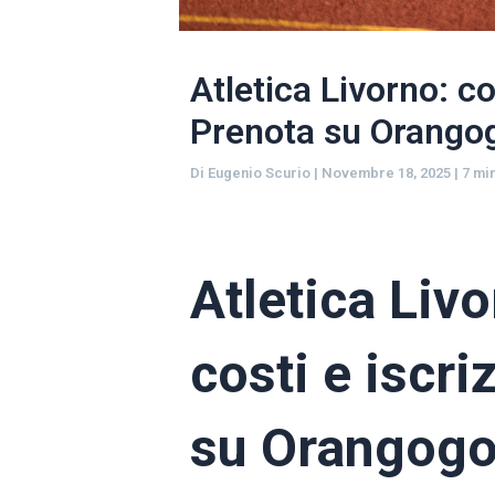
Atletica Livorno: cor
Prenota su Orango
Di
Eugenio Scurio
|
Novembre 18, 2025
|
7 mi
Atletica Livo
costi e iscri
su Orangog